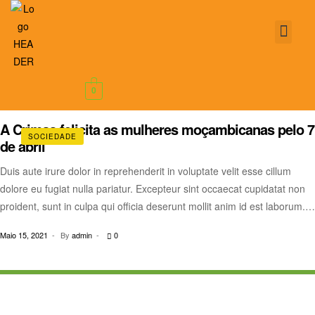
ABOUT US
0
A Crimas felicita as mulheres moçambicanas pelo 7
SOCIEDADE
de abril
Duis aute irure dolor in reprehenderit in voluptate velit esse cillum
dolore eu fugiat nulla pariatur. Excepteur sint occaecat cupidatat non
proident, sunt in culpa qui officia deserunt mollit anim id est laborum.
Sed ut perspiciatis unde omnis iste natus error sit voluptatem
Maio 15, 2021
By
admin
0
accusantium doloremque laudantium.