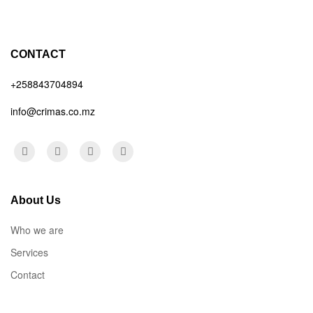
CONTACT
+258843704894
info@crimas.co.mz
About Us
Who we are
Services
Contact